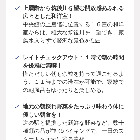
上層階から筑後川を望む開放感あふれる
広々とした和洋室！
中央館の上層階に位置する１６畳の和洋
室からは、雄大な筑後川を一望でき、家
族水入らずで贅沢な景色を独占。
レイトチェックアウト１１時で朝の時間
を優雅に満喫！
慌ただしい朝も余裕を持って過ごせるよ
う、１１時までの滞在が可能で、家族で
の朝風呂もゆったりと楽しめる。
地元の朝採れ野菜をたっぷり味わう体に
優しい朝食を！
道の駅と提携した新鮮な野菜など、数十
種類の品が並ぶバイキングで、一日のス
タートを元気に彩る幸福。