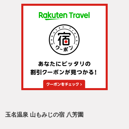
玉名温泉 山もみじの宿 八芳園