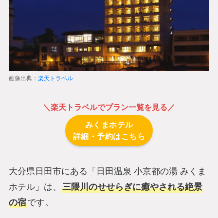
画像出典：
楽天トラベル
＼
楽天トラベル
でプラン一覧を見る／
みくまホテル
詳細・予約はこちら
大分県日田市にある「日田温泉 小京都の湯 みくま
ホテル」は、
三隈川のせせらぎに癒やされる絶景
の宿
です。