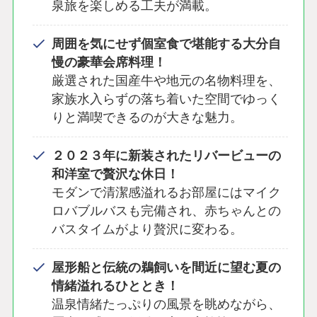
泉旅を楽しめる工夫が満載。
周囲を気にせず個室食で堪能する大分自
慢の豪華会席料理！
厳選された国産牛や地元の名物料理を、
家族水入らずの落ち着いた空間でゆっく
りと満喫できるのが大きな魅力。
２０２３年に新装されたリバービューの
和洋室で贅沢な休日！
モダンで清潔感溢れるお部屋にはマイク
ロバブルバスも完備され、赤ちゃんとの
バスタイムがより贅沢に変わる。
屋形船と伝統の鵜飼いを間近に望む夏の
情緒溢れるひととき！
温泉情緒たっぷりの風景を眺めながら、